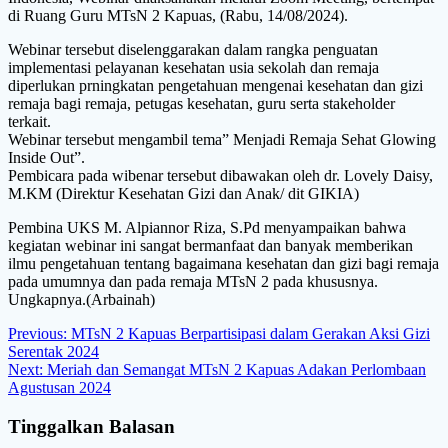
di Ruang Guru MTsN 2 Kapuas, (Rabu, 14/08/2024).
Webinar tersebut diselenggarakan dalam rangka penguatan
implementasi pelayanan kesehatan usia sekolah dan remaja
diperlukan prningkatan pengetahuan mengenai kesehatan dan gizi
remaja bagi remaja, petugas kesehatan, guru serta stakeholder
terkait.
Webinar tersebut mengambil tema” Menjadi Remaja Sehat Glowing
Inside Out”.
Pembicara pada wibenar tersebut dibawakan oleh dr. Lovely Daisy,
M.KM (Direktur Kesehatan Gizi dan Anak/ dit GIKIA)
Pembina UKS M. Alpiannor Riza, S.Pd menyampaikan bahwa
kegiatan webinar ini sangat bermanfaat dan banyak memberikan
ilmu pengetahuan tentang bagaimana kesehatan dan gizi bagi remaja
pada umumnya dan pada remaja MTsN 2 pada khususnya.
Ungkapnya.(Arbainah)
Navigasi
Previous
Previous:
MTsN 2 Kapuas Berpartisipasi dalam Gerakan Aksi Gizi
post:
Serentak 2024
pos
Next
Next:
Meriah dan Semangat MTsN 2 Kapuas Adakan Perlombaan
post:
Agustusan 2024
Tinggalkan Balasan