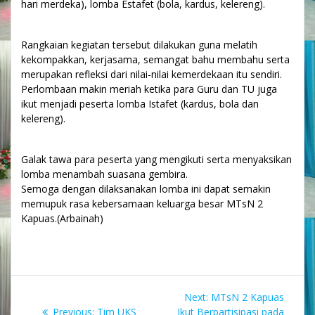
hari merdeka), lomba Estafet (bola, kardus, kelereng).
Rangkaian kegiatan tersebut dilakukan guna melatih
kekompakkan, kerjasama, semangat bahu membahu serta
merupakan refleksi dari nilai-nilai kemerdekaan itu sendiri.
Perlombaan makin meriah ketika para Guru dan TU juga
ikut menjadi peserta lomba Istafet (kardus, bola dan
kelereng).
Galak tawa para peserta yang mengikuti serta menyaksikan
lomba menambah suasana gembira.
Semoga dengan dilaksanakan lomba ini dapat semakin
memupuk rasa kebersamaan keluarga besar MTsN 2
Kapuas.(Arbainah)
Navigasi
Next
Next:
MTsN 2 Kapuas
Previous
post:
Previous:
Tim UKS
Ikut Berpartisipasi pada