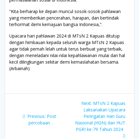
“Kita berharap ke depan muncul sosok-sosok pahlawan
yang memberikan pencerahan, harapan, dan bertindak
terhormat demi kemajuan bangsa Indonesia,”.
Upacara hari pahlawan 2024 di MTsN 2 Kapuas ditutup
dengan himbauan kepada seluruh warga MTsN 2 Kapuas
agar tidak pernah lelah untuk terus berbuat yang terbaik,
dengan meneladani nilai-nilai kepahlawanan mulai dari hal
kecil dilingkungan sekitar demi kemaslahatan bersama.
(Arbainah)
Navigasi
Next
Next:
MTsN 2 Kapuas
pos
post:
Laksanakan Upacara
Previous
Previous:
Post
Peringatan Hari Guru
post:
percobaan
Nasional (HGN) dan HUT
PGRI ke-79 Tahun 2024