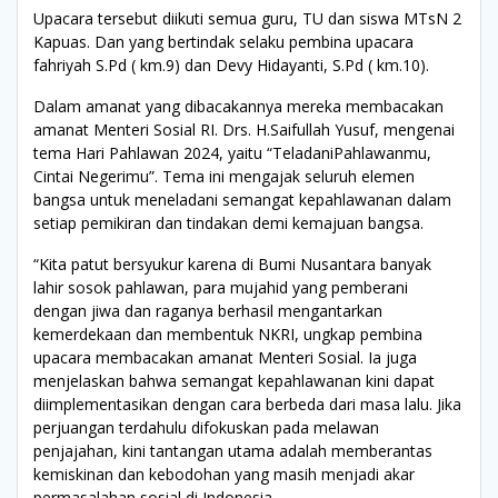
Upacara tersebut diikuti semua guru, TU dan siswa MTsN 2
Kapuas. Dan yang bertindak selaku pembina upacara
fahriyah S.Pd ( km.9) dan Devy Hidayanti, S.Pd ( km.10).
Dalam amanat yang dibacakannya mereka membacakan
amanat Menteri Sosial RI. Drs. H.Saifullah Yusuf, mengenai
tema Hari Pahlawan 2024, yaitu “TeladaniPahlawanmu,
Cintai Negerimu”. Tema ini mengajak seluruh elemen
bangsa untuk meneladani semangat kepahlawanan dalam
setiap pemikiran dan tindakan demi kemajuan bangsa.
“Kita patut bersyukur karena di Bumi Nusantara banyak
lahir sosok pahlawan, para mujahid yang pemberani
dengan jiwa dan raganya berhasil mengantarkan
kemerdekaan dan membentuk NKRI, ungkap pembina
upacara membacakan amanat Menteri Sosial. Ia juga
menjelaskan bahwa semangat kepahlawanan kini dapat
diimplementasikan dengan cara berbeda dari masa lalu. Jika
perjuangan terdahulu difokuskan pada melawan
penjajahan, kini tantangan utama adalah memberantas
kemiskinan dan kebodohan yang masih menjadi akar
permasalahan sosial di Indonesia.