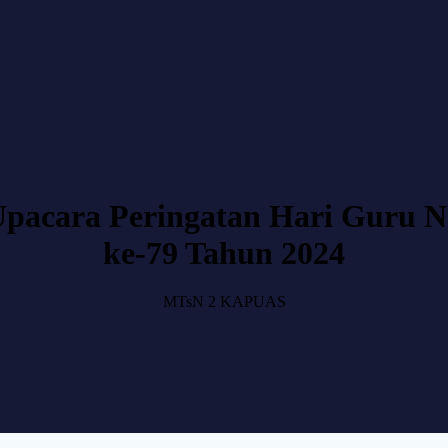
pacara Peringatan Hari Guru 
ke-79 Tahun 2024
MTsN 2 KAPUAS