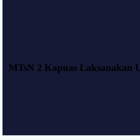
MTsN 2 Kapuas Laksanakan U