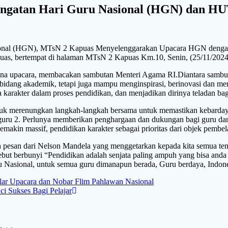
ngatan Hari Guru Nasional (HGN) dan HU
onal (HGN), MTsN 2 Kapuas Menyelenggarakan Upacara HGN dengan t
puas, bertempat di halaman MTsN 2 Kapuas Km.10, Senin, (25/11/2024
ina upacara, membacakan sambutan Menteri Agama RI.Diantara sambu
 bidang akademik, tetapi juga mampu menginspirasi, berinovasi dan
arakter dalam proses pendidikan, dan menjadikan dirinya teladan ba
k merenungkan langkah-langkah bersama untuk memastikan kebardaya
guru 2. Perlunya memberikan penghargaan dan dukungan bagi guru dan
makin massif, pendidikan karakter sebagai prioritas dari objek pembel
san dari Nelson Mandela yang menggetarkan kepada kita semua tent
sebut berbunyi “Pendidikan adalah senjata paling ampuh yang bisa an
u Nasional, untuk semua guru dimanapun berada, Guru berdaya, Indone
ar Upacara dan Nobar Flim Pahlawan Nasional
i Sukses Bagi Pelajar