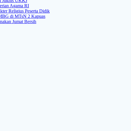
si Juknis UKKJ
rian Agama RI
er Religius Peserta Didik
i MBG di MTsN 2 Kapuas
nakan Jumat Bersih