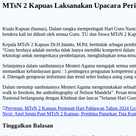
MTsN 2 Kapuas Laksanakan Upacara Peri
Kuala Kapuas (humas), Dalam rangka memperingati Hari Guru Nasi
bendera kali ini diikuti oleh semua Guru. TU dan Siswa MTsN 2 Ka
Kepala MTsN 2 Kapuas Dr.H.Istanto, M.Pd. bertindak sebagai pemb
“Guru berdaya adalah mereka tidak hanya memiliki kompetesi dalam
teknologi untuk memperkaya pembelajaran, menghidupkan tema-tema k
Selanjutnya dalam sambutannya Menteri Agama mengajak semua untu
memastikan kebardayaan guru : 1.pentingnya penguatan kompetensi 
4. Ditengah gempuran imformasi dan trend setter budaya asing yang se
Dalam menutup sambutannya Menteri Agama mengemukakan sebuah pe
walk to freedom, the authobiography of Nelson Mandela”. Pesan ter
Nasional berlangsung dengan Khidmat dan lancar.”Selamat Hari Gur
Navigasi
Previous
Previous:
MTsN 2 Kapuas Peringati Hari Pahlawan Tahun 2024 Gel
Next
post:
Next:
Apel Senin Pagi MTsN 2 Kapuas, Pembina Paparkan Tiga Kunc
pos
post:
Tinggalkan Balasan