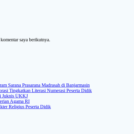
 komentar saya berikutnya.
gram Sarana Prasarana Madrasah di Banjarmasin
si Tingkatkan Literasi Numerasi Peserta Didik
si Juknis UKKJ
rian Agama RI
er Religius Peserta Didik