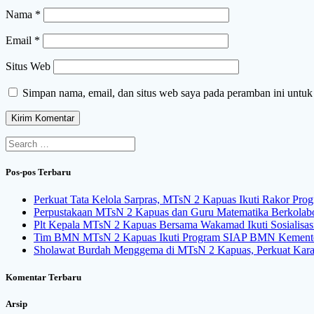
Nama
*
Email
*
Situs Web
Simpan nama, email, dan situs web saya pada peramban ini untuk
Search
for:
Pos-pos Terbaru
Perkuat Tata Kelola Sarpras, MTsN 2 Kapuas Ikuti Rakor Pro
Perpustakaan MTsN 2 Kapuas dan Guru Matematika Berkolabora
Plt Kepala MTsN 2 Kapuas Bersama Wakamad Ikuti Sosialisa
Tim BMN MTsN 2 Kapuas Ikuti Program SIAP BMN Kemente
Sholawat Burdah Menggema di MTsN 2 Kapuas, Perkuat Karakt
Komentar Terbaru
Arsip