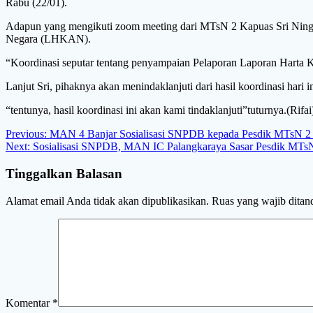
Rabu (22/01).
Adapun yang mengikuti zoom meeting dari MTsN 2 Kapuas Sri Ningsi
Negara (LHKAN).
“Koordinasi seputar tentang penyampaian Pelaporan Laporan Harta
Lanjut Sri, pihaknya akan menindaklanjuti dari hasil koordinasi hari in
“tentunya, hasil koordinasi ini akan kami tindaklanjuti”tuturnya.(Rifai
Navigasi
Previous
Previous:
MAN 4 Banjar Sosialisasi SNPDB kepada Pesdik MTsN 2
Next
post:
Next:
Sosialisasi SNPDB, MAN IC Palangkaraya Sasar Pesdik MTs
pos
post:
Tinggalkan Balasan
Alamat email Anda tidak akan dipublikasikan.
Ruas yang wajib ditan
Komentar
*