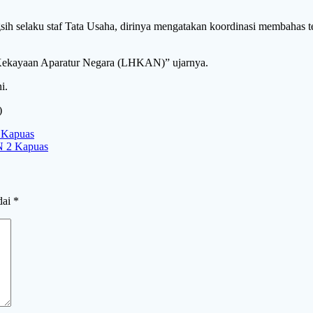
h selaku staf Tata Usaha, dirinya mengatakan koordinasi membahas 
 Kekayaan Aparatur Negara (LHKAN)” ujarnya.
i.
)
 Kapuas
N 2 Kapuas
dai
*