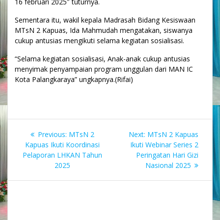
16 februari 2025″ tuturnya.
Sementara itu, wakil kepala Madrasah Bidang Kesiswaan
MTsN 2 Kapuas, Ida Mahmudah mengatakan, siswanya
cukup antusias mengikuti selama kegiatan sosialisasi.
“Selama kegiatan sosialisasi, Anak-anak cukup antusias
menyimak penyampaian program unggulan dari MAN IC
Kota Palangkaraya” ungkapnya.(Rifai)
Navigasi
Previous
Next
Previous:
MTsN 2
Next:
MTsN 2 Kapuas
pos
post:
post:
Kapuas Ikuti Koordinasi
Ikuti Webinar Series 2
Pelaporan LHKAN Tahun
Peringatan Hari Gizi
2025
Nasional 2025