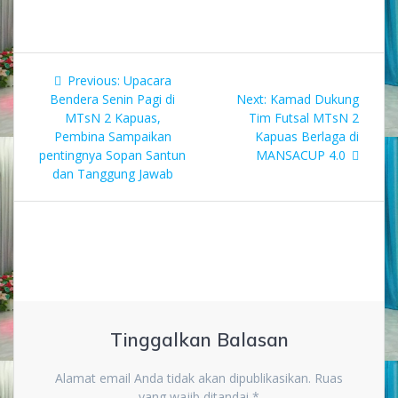
Navigasi
Previous
Previous:
Upacara
pos
post:
Next
Bendera Senin Pagi di
Next:
Kamad Dukung
post:
MTsN 2 Kapuas,
Tim Futsal MTsN 2
Pembina Sampaikan
Kapuas Berlaga di
pentingnya Sopan Santun
MANSACUP 4.0
dan Tanggung Jawab
Tinggalkan Balasan
Alamat email Anda tidak akan dipublikasikan.
Ruas
yang wajib ditandai
*