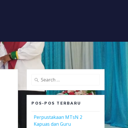
Search
for:
POS-POS TERBARU
Perpustakaan MTsN 2
Kapuas dan Guru