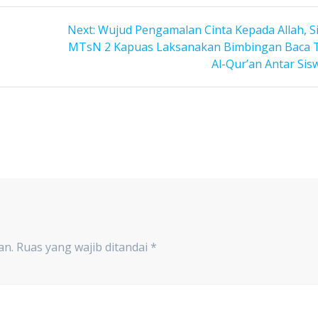
Next
Next:
Wujud Pengamalan Cinta Kepada Allah, S
post:
MTsN 2 Kapuas Laksanakan Bimbingan Baca T
Al-Qur’an Antar Sis
an.
Ruas yang wajib ditandai
*