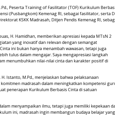
d., Peserta Training of Fasilitator (TOF) Kurikulum Berbas
si (Pusbangkom) Kemenag RI, sebagai fasilitator, serta D
C Direktorat KSKK Madrasah, Ditjen Pendis Kemenag RI, sebag
uas, H. Hamidhan, memberikan apresiasi kepada MTsN 2
giatan yang inovatif dan relevan dengan semangat
s Cinta ini bukan hanya menambah wawasan, tetapi juga
lebih tulus dalam mengajar. Saya mengapresiasi langkah
m menumbuhkan nilai-nilai cinta dan karakter positif di
 H. Istanto, M.Pd., menjelaskan bahwa pelaksanaan
i komitmen madrasah dalam meningkatkan kompetensi gur
uat penerapan Kurikulum Berbasis Cinta di satuan
 dalam menyampaikan ilmu, tetapi juga memiliki kepekaan d
rikulum ini, madrasah ingin membangun budaya belajar yan