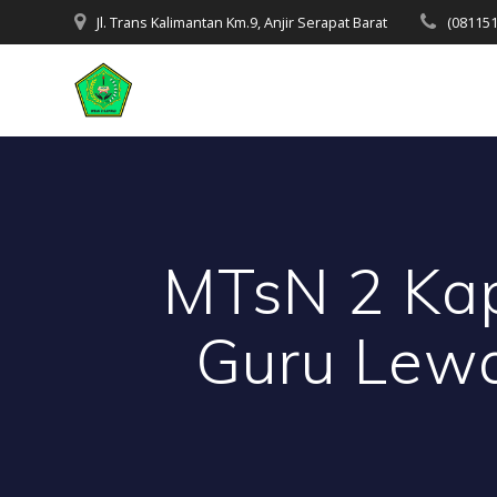
Skip
Jl. Trans Kalimantan Km.9, Anjir Serapat Barat
(08115
to
content
MTsN 2 Kap
Guru Lewa