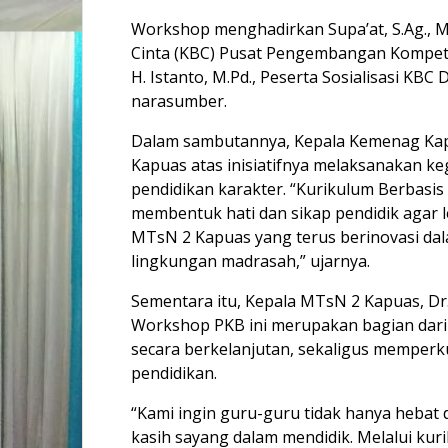
Workshop menghadirkan Supa’at, S.Ag., M.P
Cinta (KBC) Pusat Pengembangan Kompeten
H. Istanto, M.Pd., Peserta Sosialisasi KB
narasumber.
Dalam sambutannya, Kepala Kemenag Kap
Kapuas atas inisiatifnya melaksanakan ke
pendidikan karakter. “Kurikulum Berbasi
membentuk hati dan sikap pendidik agar 
MTsN 2 Kapuas yang terus berinovasi dala
lingkungan madrasah,” ujarnya.
Sementara itu, Kepala MTsN 2 Kapuas, Dr.
Workshop PKB ini merupakan bagian dar
secara berkelanjutan, sekaligus memperk
pendidikan.
“Kami ingin guru-guru tidak hanya hebat
kasih sayang dalam mendidik. Melalui ku