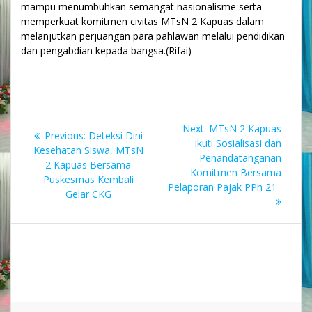
mampu menumbuhkan semangat nasionalisme serta
memperkuat komitmen civitas MTsN 2 Kapuas dalam
melanjutkan perjuangan para pahlawan melalui pendidikan
dan pengabdian kepada bangsa.(Rifai)
Navigasi
Next
Next:
MTsN 2 Kapuas
Previous
Previous:
Deteksi Dini
pos
post:
Ikuti Sosialisasi dan
post:
Kesehatan Siswa, MTsN
Penandatanganan
2 Kapuas Bersama
Komitmen Bersama
Puskesmas Kembali
Pelaporan Pajak PPh 21
Gelar CKG