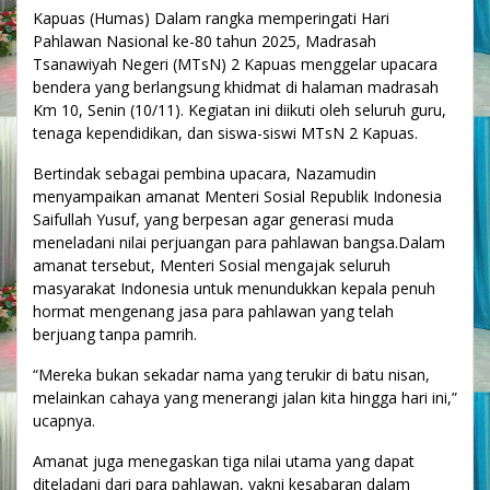
Kapuas (Humas) Dalam rangka memperingati Hari
Pahlawan Nasional ke-80 tahun 2025, Madrasah
Tsanawiyah Negeri (MTsN) 2 Kapuas menggelar upacara
bendera yang berlangsung khidmat di halaman madrasah
Km 10, Senin (10/11). Kegiatan ini diikuti oleh seluruh guru,
tenaga kependidikan, dan siswa-siswi MTsN 2 Kapuas.
Bertindak sebagai pembina upacara, Nazamudin
menyampaikan amanat Menteri Sosial Republik Indonesia
Saifullah Yusuf, yang berpesan agar generasi muda
meneladani nilai perjuangan para pahlawan bangsa.Dalam
amanat tersebut, Menteri Sosial mengajak seluruh
masyarakat Indonesia untuk menundukkan kepala penuh
hormat mengenang jasa para pahlawan yang telah
berjuang tanpa pamrih.
“Mereka bukan sekadar nama yang terukir di batu nisan,
melainkan cahaya yang menerangi jalan kita hingga hari ini,”
ucapnya.
Amanat juga menegaskan tiga nilai utama yang dapat
diteladani dari para pahlawan, yakni kesabaran dalam