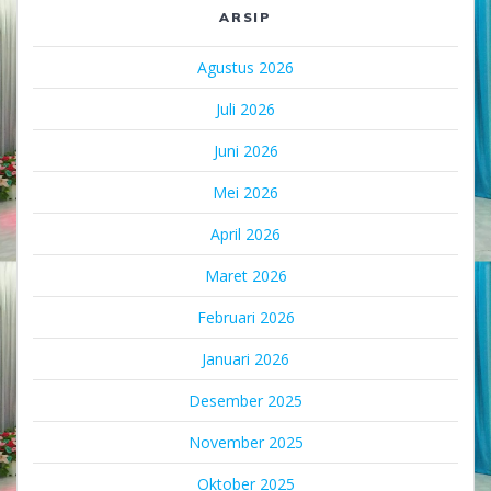
ARSIP
Agustus 2026
Juli 2026
Juni 2026
Mei 2026
April 2026
Maret 2026
Februari 2026
Januari 2026
Desember 2025
November 2025
Oktober 2025