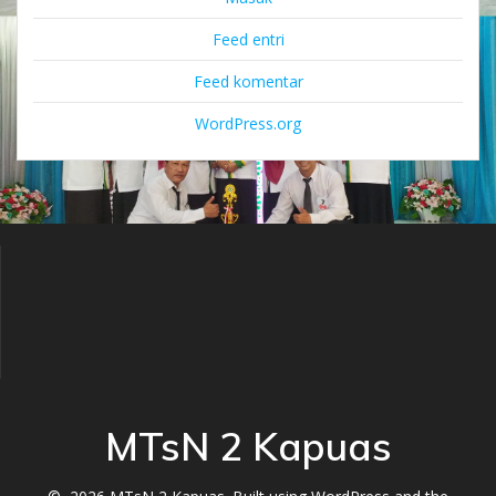
Feed entri
Feed komentar
WordPress.org
MTsN 2 Kapuas