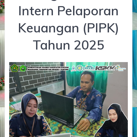
Intern Pelaporan
Keuangan (PIPK)
Tahun 2025