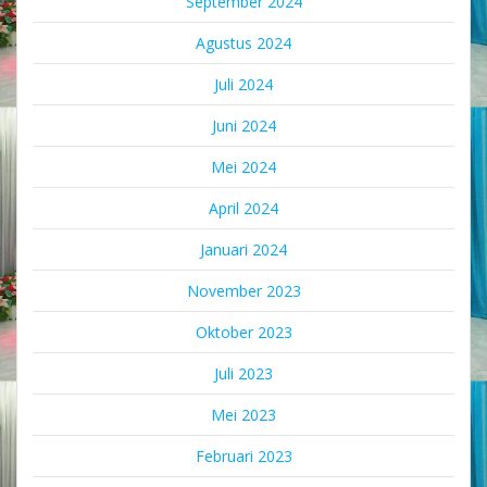
September 2024
Agustus 2024
Juli 2024
Juni 2024
Mei 2024
April 2024
Januari 2024
November 2023
Oktober 2023
Juli 2023
Mei 2023
Februari 2023