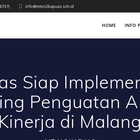
6737)
info@mtsn2kapuas.sch.id
HOME
INFO 
s Siap Implemen
ng Penguatan Ak
Kinerja di Malan