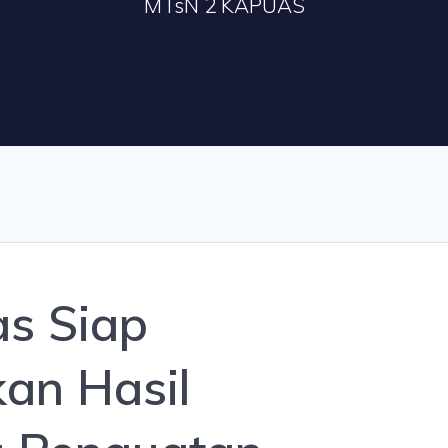
MTsN 2 KAPUAS
s Siap
an Hasil