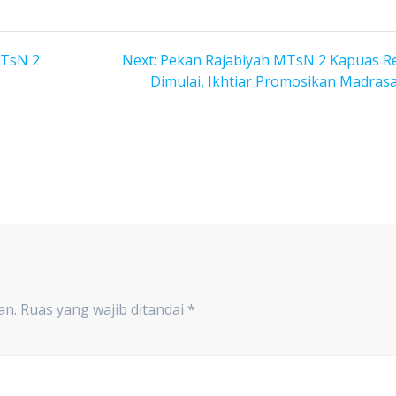
Next
MTsN 2
Next:
Pekan Rajabiyah MTsN 2 Kapuas R
post:
Dimulai, Ikhtiar Promosikan Madras
an.
Ruas yang wajib ditandai
*