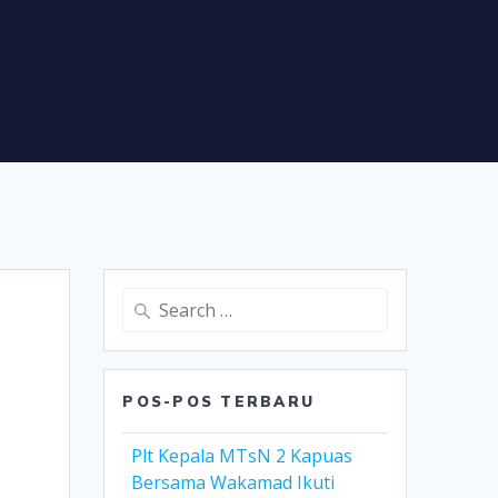
Search
for:
POS-POS TERBARU
Plt Kepala MTsN 2 Kapuas
Bersama Wakamad Ikuti