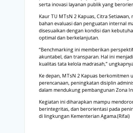
serta inovasi layanan publik yang berori
Kaur TU MTsN 2 Kapuas, Citra Setiawan, 
bahan evaluasi dan penguatan internal ma
disesuaikan dengan kondisi dan kebutuh
optimal dan berkelanjutan.
“Benchmarking ini memberikan perspektif
akuntabel, dan transparan. Hal ini menj
kualitas tata kelola madrasah,” ungkapnya
Ke depan, MTsN 2 Kapuas berkomitmen un
perencanaan, peningkatan disiplin admini
dalam mendukung pembangunan Zona Int
Kegiatan ini diharapkan mampu mendoron
berintegritas, dan berorientasi pada pen
di lingkungan Kementerian Agama.(Rifai)