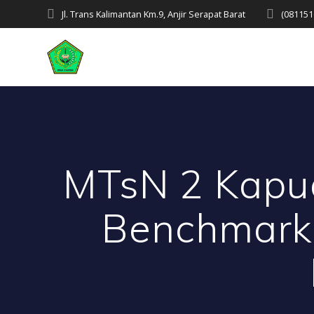
Skip
Jl. Trans Kalimantan Km.9, Anjir Serapat Barat
(081151
to
content
MTsN 2 Kapua
Benchmarki