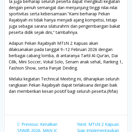
Ia juga berharap seluruh peserta dapat mengikuti kegiatan
dengan penuh semangat dan menjunjung tinggi nilai-nilai
sportivitas serta kebersamaan.“Kami berharap Pekan
Rajabiyah ini tidak hanya menjadi ajang kompetisi, tetapi
juga sebagai sarana silaturahmi dan pengembangan bakat
peserta didik sejak dini,” tambahnya.
Adapun Pekan Rajabiyah MTsN 2 Kapuas akan
dilaksanakan pada tanggal 9–12 Februari 2026 dengan
berbagai cabang lomba, di antaranya Tartil Al-Qur’an, Dai
Cilik, Mini Soccer, Vokal Solo, Senam anak sehat, Ranking 1,
Fashion Show, serta Panjat Dinding.
Melalui kegiatan Technical Meeting ini, diharapkan seluruh
rangkaian Pekan Rajabiyah dapat terlaksana dengan baik
dan memberikan kesan positif bagi seluruh peserta.(Rifai)
Navigasi
Previous
Next
Previous:
Kenalkan
Next:
MTsN 2 Kapuas
post:
post:
SNMB 2026, MAN IC
Siap Implementasikan