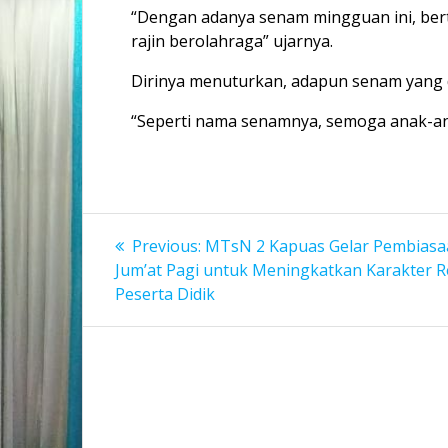
“Dengan adanya senam mingguan ini, ber
rajin berolahraga” ujarnya.
Dirinya menuturkan, adapun senam yang 
“Seperti nama senamnya, semoga anak-ana
Navigasi
Previous
Previous:
MTsN 2 Kapuas Gelar Pembiasa
post:
pos
Jum’at Pagi untuk Meningkatkan Karakter Re
Peserta Didik