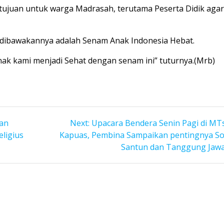
tujuan untuk warga Madrasah, terutama Peserta Didik aga
dibawakannya adalah Senam Anak Indonesia Hebat.
k kami menjadi Sehat dengan senam ini” tuturnya.(Mrb)
Next
an
Next:
Upacara Bendera Senin Pagi di MT
post:
ligius
Kapuas, Pembina Sampaikan pentingnya S
Santun dan Tanggung Jaw