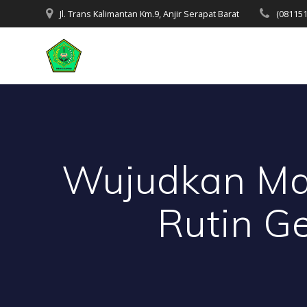
Skip
Jl. Trans Kalimantan Km.9, Anjir Serapat Barat
(08115
to
content
Wujudkan Ma
Rutin G